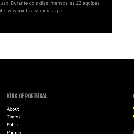
 luso. Durante dois dias intensos, as 22 equipas
tre waypoints distribuídos por
KING OF PORTUGAL
About
Teams
Public
Partners