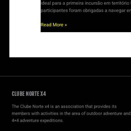
ideal para a primeira incursão em território
participantes foram obrigadas a navegar en
Read More »
CLUBE NORTE X4
The Clube Norte x4 is an association that provides its
members with activities in the area of outdoor adventure and
4×4 adventure expeditions.