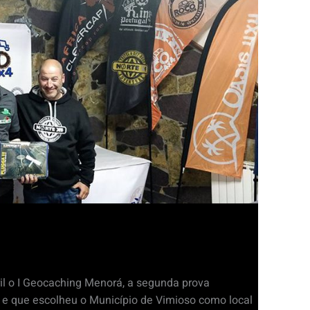
il o I Geocaching Menorá, a segunda prova
 e que escolheu o Município de Vimioso como local