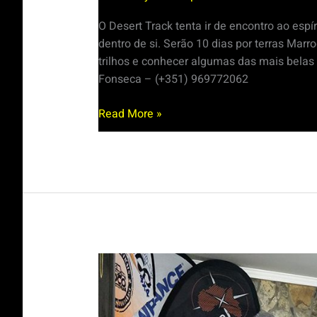
O Desert Track tenta ir de encontro ao esp
dentro de si. Serão 10 dias por terras Mar
trilhos e conhecer algumas das mais belas 
Fonseca – (+351) 969772062
Read More »
Geocaching
4×4
Menorá