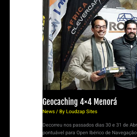
Geocaching 4×4 Menorá
News
/ By
Loudzap Sites
Decorreu nos passados dias 30 e 31 de Abr
pontuável para Open Ibérico de Navegação