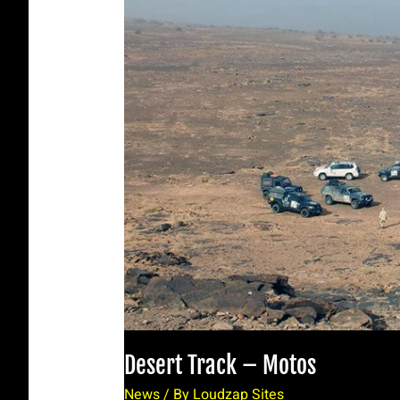
–
Motos
Desert Track – Motos
News
/ By
Loudzap Sites