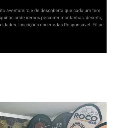
írito aventureiro e de descoberta que cada um tem
roquinas onde iremos percorrer montanhas, deserto,
cidades. Inscrições encerradas Responsável: Filipe