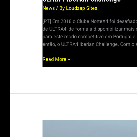
News
/ By
Loudzap Sites
[PT] Em 2018 o Clube NorteX4 foi desafiado
de ULTRA4, de forma a disponibilizar mais
para este modo competitivo em Portugal e 
então, o ULTRA4 Iberian Challenge. Com o a
Read More »
Desert
Track