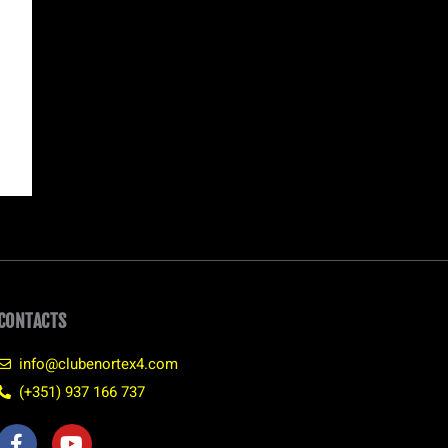
CONTACTS
info@clubenortex4.com
(+351) 937 166 737
F
Y